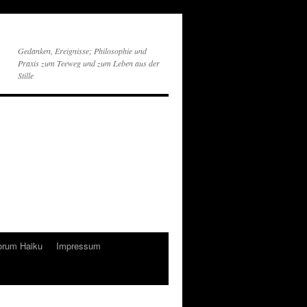
Gedanken, Ereignisse; Philosophie und
Praxis zum Teeweg und zum Leben aus der
Stille
orum Haiku
Impressum