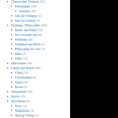
Chinesischer Tierkreis
(23)
Drachenjahr
(19)
Drachen
(18)
Jahr der Schlange
(1)
Jahr des Ochsen
(3)
Dichtung / Philosophie
(101)
Basho und Haiku
(32)
Die reissende Zeit
(8)
Hölderlin
(26)
Judentum und Bibel
(1)
Philosophie des Dao
(3)
Rilke
(3)
Stille
(13)
Jahreszeiten
(36)
Länder und Reisen
(60)
China
(15)
Griechenland
(8)
Japan
(35)
Korea
(3)
Monatsbrief
(18)
Musik
(15)
Myoshinan
(9)
News
(3)
Shakuhachi
(2)
Teeweg Übung
(3)