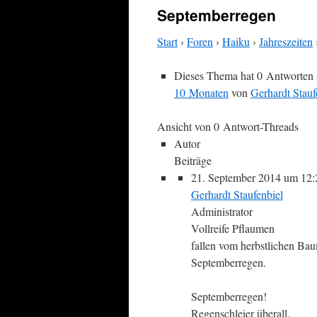
Septemberregen
Start
›
Foren
›
Haiku
›
Jahreszeiten
Dieses Thema hat 0 Antworten 
10 Monaten
von
Gerhardt Stauf
Ansicht von 0 Antwort-Threads
Autor
Beiträge
21. September 2014 um 12
Gerhardt Staufenbiel
Administrator
Vollreife Pflaumen
fallen vom herbstlichen Ba
Septemberregen.
Septemberregen!
Regenschleier überall.