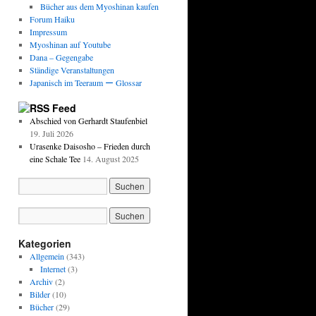
Bücher aus dem Myoshinan kaufen
Forum Haiku
Impressum
Myoshinan auf Youtube
Dana – Gegengabe
Ständige Veranstaltungen
Japanisch im Teeraum ー Glossar
Feed
Abschied von Gerhardt Staufenbiel
19. Juli 2026
Urasenke Daisosho – Frieden durch
eine Schale Tee
14. August 2025
Kategorien
Allgemein
(343)
Internet
(3)
Archiv
(2)
Bilder
(10)
Bücher
(29)