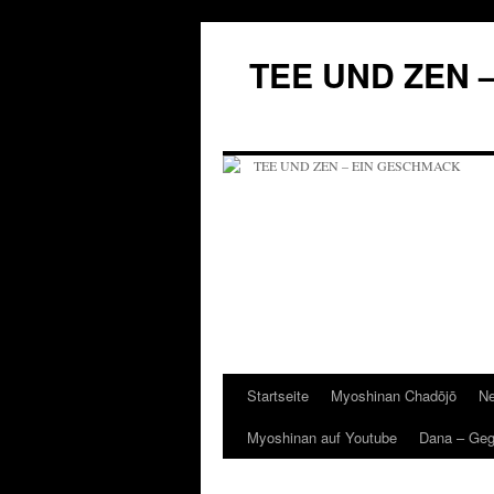
Zum
Inhalt
TEE UND ZEN 
springen
Startseite
Myoshinan Chadōjō
Ne
Myoshinan auf Youtube
Dana – Ge