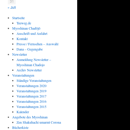
31
« Juli
Startseite
Teeweg.de
Myoshinan Chadōjō
Anschrift und Anfahrt
Kontakt
Presse / Fernsehen – Auswahl
Dana – Gegengabe
Newsletter
Anmeldung Newsletter –
Myoshinan Chadojo
Archiv Newsletter
Veranstaltungen
Ständige Veranstaltungen
Veranstaltungen 2020
Veranstaltungen 2019
Veranstaltungen 2017
Veranstaltungen 2016
Veranstaltungen 2015
Kalender
Angebote des Myoshinan
Zen Shakuhachi umarmt Corona
Bücherkiste