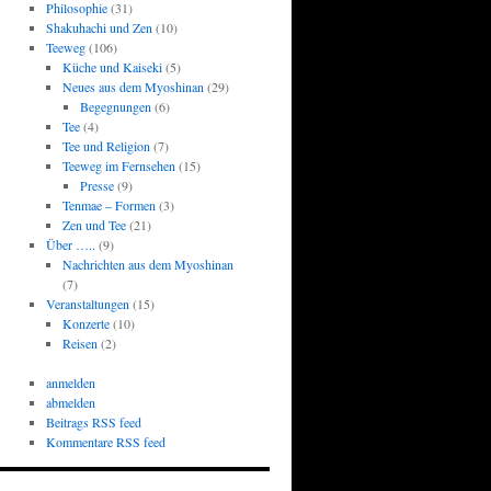
Philosophie
(31)
Shakuhachi und Zen
(10)
Teeweg
(106)
Küche und Kaiseki
(5)
Neues aus dem Myoshinan
(29)
Begegnungen
(6)
Tee
(4)
Tee und Religion
(7)
Teeweg im Fernsehen
(15)
Presse
(9)
Tenmae – Formen
(3)
Zen und Tee
(21)
Über …..
(9)
Nachrichten aus dem Myoshinan
(7)
Veranstaltungen
(15)
Konzerte
(10)
Reisen
(2)
anmelden
abmelden
Beitrags RSS feed
Kommentare RSS feed