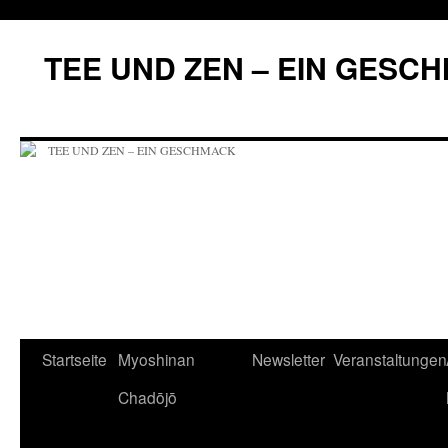
Zum
Inhalt
TEE UND ZEN – EIN GESC
springen
Startseite
Myoshinan
Newsletter
Veranstaltungen
Chadōjō