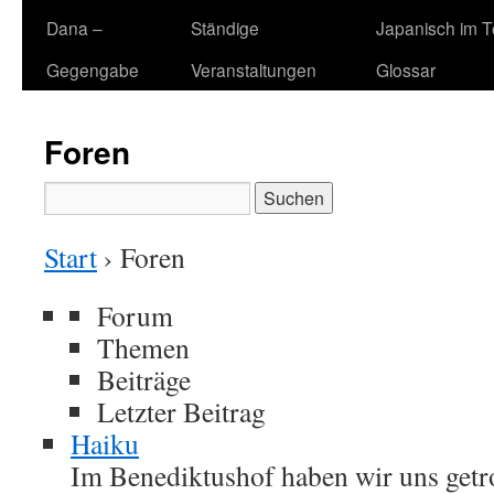
Dana –
Ständige
Japanisch im 
Gegengabe
Veranstaltungen
Glossar
Foren
Suchen
nach:
Start
›
Foren
Forum
Themen
Beiträge
Letzter Beitrag
Haiku
Im Benediktushof haben wir uns getr