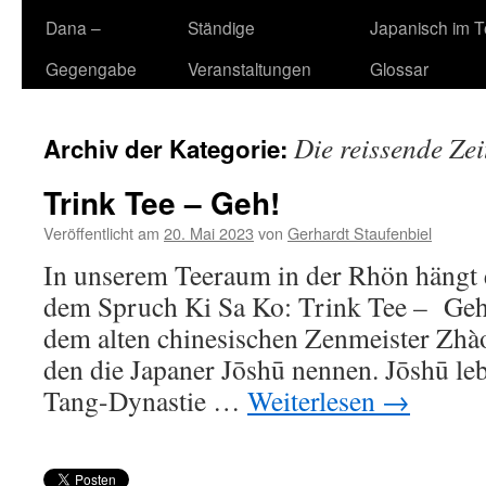
Dana –
Ständige
Japanisch im 
Gegengabe
Veranstaltungen
Glossar
Die reissende Zei
Archiv der Kategorie:
Trink Tee – Geh!
Veröffentlicht am
20. Mai 2023
von
Gerhardt Staufenbiel
In unserem Teeraum in der Rhön hängt e
dem Spruch Ki Sa Ko: Trink Tee – Geh
dem alten chinesischen Zenmeister Zhà
den die Japaner Jōshū nennen. Jōshū lebt
Tang-Dynastie …
Weiterlesen
→