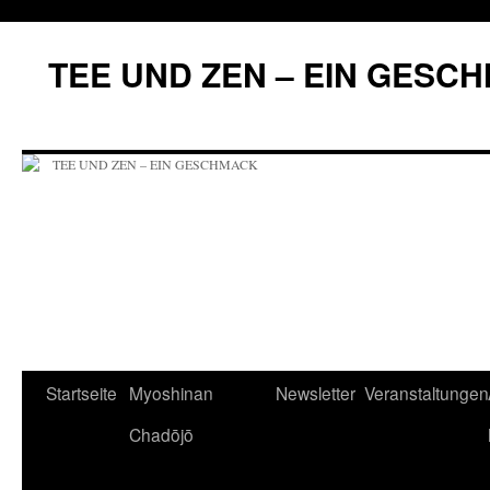
Zum
Inhalt
TEE UND ZEN – EIN GESC
springen
Startseite
Myoshinan
Newsletter
Veranstaltungen
Chadōjō