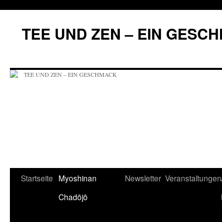
Zum
Inhalt
TEE UND ZEN – EIN GESC
springen
Startseite
Myoshinan
Newsletter
Veranstaltungen
Chadōjō