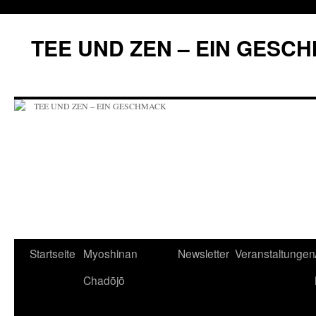
Zum
Inhalt
TEE UND ZEN – EIN GESC
springen
Startseite
Myoshinan
Newsletter
Veranstaltungen
Chadōjō