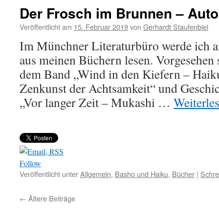
Der Frosch im Brunnen – Aut
Veröffentlicht am
15. Februar 2019
von
Gerhardt Staufenbiel
Im Münchner Literaturbüro werde ich a
aus meinen Büchern lesen. Vorgesehen 
dem Band „Wind in den Kiefern – Haik
Zenkunst der Achtsamkeit“ und Geschi
„Vor langer Zeit – Mukashi …
Weiterle
Follow
Veröffentlicht unter
Allgemein
,
Basho und Haiku
,
Bücher
|
Schre
←
Ältere Beiträge