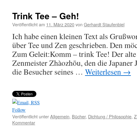
Trink Tee – Geh!
Veröffentlicht am
11. März 2020
von
Gerhardt Staufenbiel
Ich habe einen kleinen Text als Grußwo
über Tee und Zen geschrieben. Den möcht
Zum Geleit:Komm – trink Tee! Der alte
Zenmeister Zhàozhōu, den die Japaner J
die Besucher seines …
Weiterlesen
→
Follow
Veröffentlicht unter
Allgemein
,
Bücher
,
Dichtung / Philosophie
,
Z
Kommentar