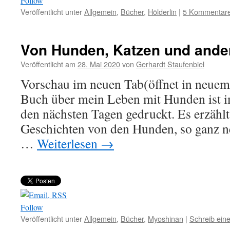
Follow
Veröffentlicht unter
Allgemein
,
Bücher
,
Hölderlin
|
5 Kommentar
Von Hunden, Katzen und and
Veröffentlicht am
28. Mai 2020
von
Gerhardt Staufenbiel
Vorschau im neuen Tab(öffnet in neue
Buch über mein Leben mit Hunden ist i
den nächsten Tagen gedruckt. Es erzählt 
Geschichten von den Hunden, so ganz n
…
Weiterlesen
→
Follow
Veröffentlicht unter
Allgemein
,
Bücher
,
Myoshinan
|
Schreib ei