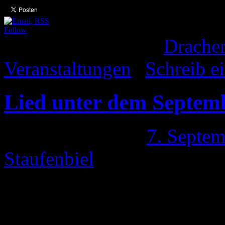
Follow
Veröffentlicht unter
Drache
Veranstaltungen
|
Schreib 
Lied unter dem Septe
Veröffentlicht am
7. Septe
Staufenbiel
Meigetsu No Uta – Lied un
Septembermond heißt in J