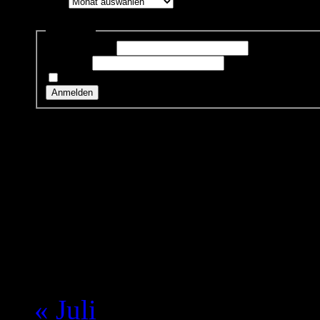
Archiv
Anmelden
Benutzername:
Passwort:
Angemeldet bleiben
Anmelden
Kalender
August 2026
M
D
M
D
F
S
S
1
2
3
4
5
6
7
8
9
10
11
12
13
14
15
16
17
18
19
20
21
22
23
24
25
26
27
28
29
30
31
« Juli