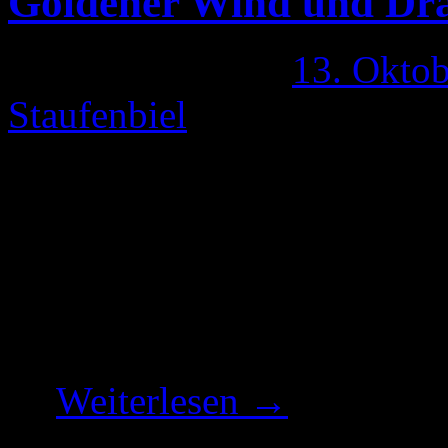
Goldener Wind und Dr
Veröffentlicht am
13. Okto
Staufenbiel
Der Zenmeister vom Wolken
mon nennen, wurde einst v
ist, wenn die Bäume welken
antwortete: Der goldene Wi
erscheinen! Ein anderer Mö
…
Weiterlesen
→