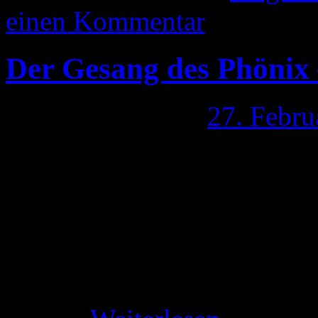
einen Kommentar
Der Gesang des Phöni
Veröffentlicht am
27. Febru
Programm für das Konzert
Samstag, 28. Februar 2015 1
Klangschalen; Winfried Ler
Shakuhachi: Gerhardt Stauf
Michaljewich 3. Teezeremon