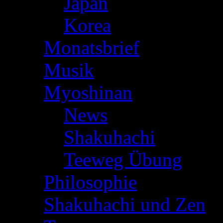
Japan
(35)
Korea
(3)
Monatsbrief
(18)
Musik
(15)
Myoshinan
(9)
News
(3)
Shakuhachi
(2)
Teeweg Übung
(3)
Philosophie
(31)
Shakuhachi und Zen
(