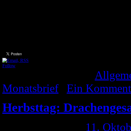
Er hat deshalb einen beso
September ein ganz besonder
der Chūshū no meigets
Follow
Veröffentlicht unter
Allgem
Monatsbrief
|
Ein Komment
Herbsttag: Drachenges
Veröffentlicht am
11. Okto