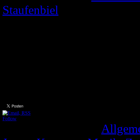
Staufenbiel
Ryūgin – Gesang der Drache
dichter Nebel. Das Dorf un
nur die Glocken klingen ge
meinem Fenster der knorri
dahinter verhangen im Ne
Follow
Veröffentlicht unter
Allgem