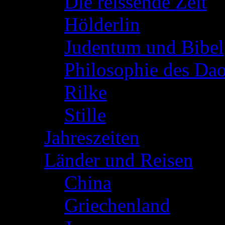
Die reissende Zeit
(
Hölderlin
(26)
Judentum und Bibel
Philosophie des Da
Rilke
(3)
Stille
(13)
Jahreszeiten
(36)
Länder und Reisen
(60
China
(15)
Griechenland
(8)