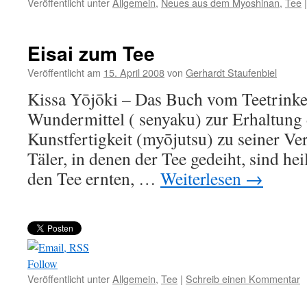
Veröffentlicht unter
Allgemein
,
Neues aus dem Myoshinan
,
Tee
|
Eisai zum Tee
Veröffentlicht am
15. April 2008
von
Gerhardt Staufenbiel
Kissa Yōjōki – Das Buch vom Teetrinken
Wundermittel ( senyaku) zur Erhaltung
Kunstfertigkeit (myōjutsu) zu seiner V
Täler, in denen der Tee gedeiht, sind he
den Tee ernten, …
Weiterlesen
→
Follow
Veröffentlicht unter
Allgemein
,
Tee
|
Schreib einen Kommentar