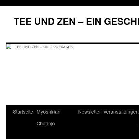
Zum
Inhalt
TEE UND ZEN – EIN GESC
springen
Startseite
Myoshinan
Newsletter
Veranstaltungen
Chadōjō