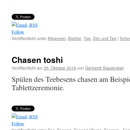
Follow
Veröffentlicht unter
Allgemein
,
Bücher
,
Tee
,
Zen und Tee
|
Schr
Chasen toshi
Veröffentlicht am
25. Oktober 2018
von
Gerhardt Staufenbiel
Spülen des Teebesens chasen am Beispi
Tablettzeremonie.
Follow
Veröffentlicht unter
Tee
,
Teeweg
,
Teeweg Übung
,
Tenmae - Fo