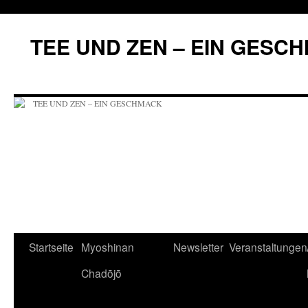
Zum
Inhalt
TEE UND ZEN – EIN GESC
springen
Startseite
Myoshinan
Newsletter
Veranstaltungen
Chadōjō