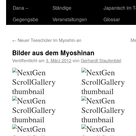
Dana –
Ständige
Japanisch im 
Gegengabe
Veranstaltungen
Glossar
←
Neuer Teeschüler im Myoshin-an
Me
Bilder aus dem Myoshinan
Veröffentlicht am
3. März 2012
von
Gerhardt Staufenbiel