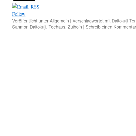
Follow
Veröffentlicht unter
Allgemein
|
Verschlagwortet mit
Daitokuji Te
Sanmon Daitokuji
,
Teehaus
,
Zuihoin
|
Schreib einen Kommenta