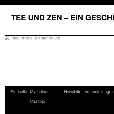
Zum
Inhalt
TEE UND ZEN – EIN GESC
springen
Startseite
Myoshinan
Newsletter
Veranstaltungen
Chadōjō