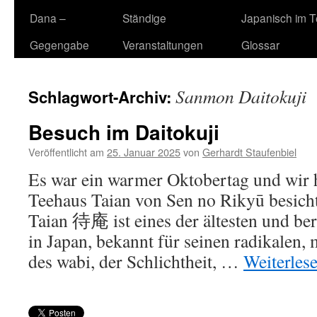
Dana –
Ständige
Japanisch im 
Gegengabe
Veranstaltungen
Glossar
Sanmon Daitokuji
Schlagwort-Archiv:
Besuch im Daitokuji
Veröffentlicht am
25. Januar 2025
von
Gerhardt Staufenbiel
Es war ein warmer Oktobertag und wir h
Teehaus Taian von Sen no Rikyū besich
Taian 待庵 ist eines der ältesten und b
in Japan, bekannt für seinen radikalen, 
des wabi, der Schlichtheit, …
Weiterles