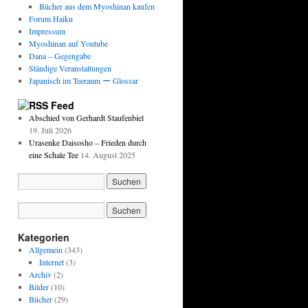
Bücher aus dem Myoshinan kaufen
Forum Haiku
Impressum
Myoshinan auf Youtube
Dana – Gegengabe
Ständige Veranstaltungen
Japanisch im Teeraum ー Glossar
Feed
Abschied von Gerhardt Staufenbiel
19. Juli 2026
Urasenke Daisosho – Frieden durch
eine Schale Tee
14. August 2025
Kategorien
Allgemein
(343)
Internet
(3)
Archiv
(2)
Bilder
(10)
Bücher
(29)