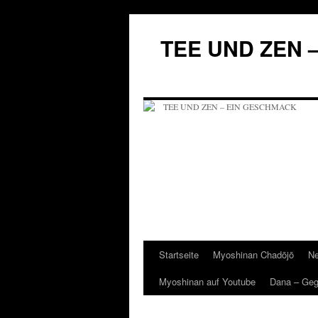
Zum
Inhalt
TEE UND ZEN 
springen
Startseite
Myoshinan Chadōjō
Ne
Myoshinan auf Youtube
Dana – Ge