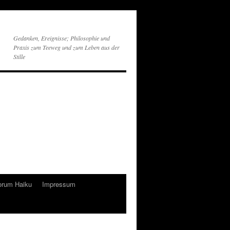
Gedanken, Ereignisse; Philosophie und
Praxis zum Teeweg und zum Leben aus der
Stille
orum Haiku
Impressum