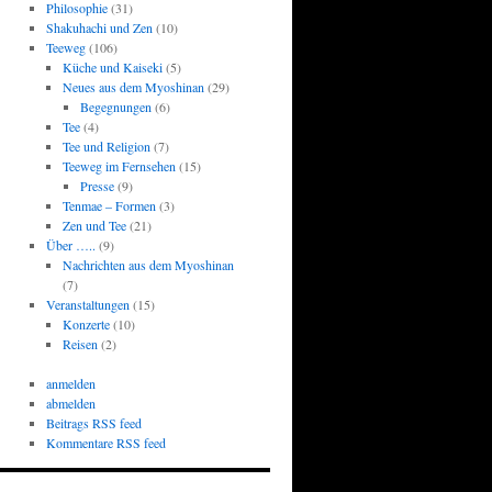
Philosophie
(31)
Shakuhachi und Zen
(10)
Teeweg
(106)
Küche und Kaiseki
(5)
Neues aus dem Myoshinan
(29)
Begegnungen
(6)
Tee
(4)
Tee und Religion
(7)
Teeweg im Fernsehen
(15)
Presse
(9)
Tenmae – Formen
(3)
Zen und Tee
(21)
Über …..
(9)
Nachrichten aus dem Myoshinan
(7)
Veranstaltungen
(15)
Konzerte
(10)
Reisen
(2)
anmelden
abmelden
Beitrags RSS feed
Kommentare RSS feed