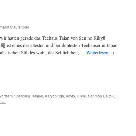
hardt Staufenbiel
wir hatten gerade das Teehaus Taian von Sen no Rikyū
庵 ist eines der ältesten und berühmtesten Teehäuser in Japan,
alistischen Stil des wabi, der Schlichtheit, …
Weiterlesen
→
ortet mit
Daitokuji Tempel
,
Karyobinga
,
Kyoto
,
Rikyu
,
Sanmon Daitokuji
,
ntar