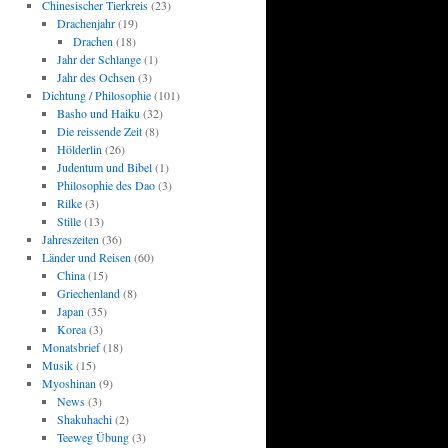
Chinesischer Tierkreis
(23)
Drachenjahr
(19)
Drachen
(18)
Jahr der Schlange
(1)
Jahr des Ochsen
(3)
Dichtung / Philosophie
(101)
Basho und Haiku
(32)
Die reissende Zeit
(8)
Hölderlin
(26)
Judentum und Bibel
(1)
Philosophie des Dao
(3)
Rilke
(3)
Stille
(13)
Jahreszeiten
(36)
Länder und Reisen
(60)
China
(15)
Griechenland
(8)
Japan
(35)
Korea
(3)
Monatsbrief
(18)
Musik
(15)
Myoshinan
(9)
News
(3)
Shakuhachi
(2)
Teeweg Übung
(3)