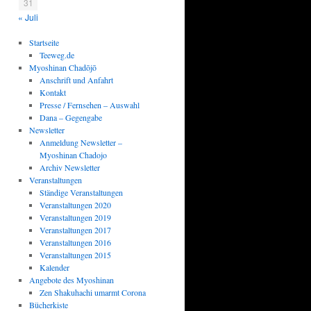
31
« Juli
Startseite
Teeweg.de
Myoshinan Chadōjō
Anschrift und Anfahrt
Kontakt
Presse / Fernsehen – Auswahl
Dana – Gegengabe
Newsletter
Anmeldung Newsletter –
Myoshinan Chadojo
Archiv Newsletter
Veranstaltungen
Ständige Veranstaltungen
Veranstaltungen 2020
Veranstaltungen 2019
Veranstaltungen 2017
Veranstaltungen 2016
Veranstaltungen 2015
Kalender
Angebote des Myoshinan
Zen Shakuhachi umarmt Corona
Bücherkiste