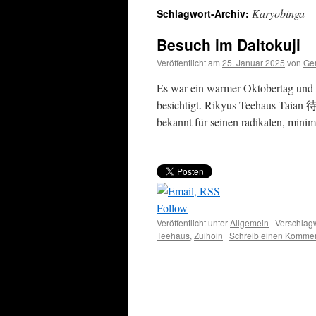
Karyobinga
Schlagwort-Archiv:
Besuch im Daitokuji
Veröffentlicht am
25. Januar 2025
von
Ger
Es war ein warmer Oktobertag und 
besichtigt. Rikyūs Teehaus Taian 待
bekannt für seinen radikalen, minim
Follow
Veröffentlicht unter
Allgemein
|
Verschlagw
Teehaus
,
Zuihoin
|
Schreib einen Komme