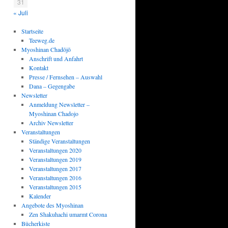
31
« Juli
Startseite
Teeweg.de
Myoshinan Chadōjō
Anschrift und Anfahrt
Kontakt
Presse / Fernsehen – Auswahl
Dana – Gegengabe
Newsletter
Anmeldung Newsletter –
Myoshinan Chadojo
Archiv Newsletter
Veranstaltungen
Ständige Veranstaltungen
Veranstaltungen 2020
Veranstaltungen 2019
Veranstaltungen 2017
Veranstaltungen 2016
Veranstaltungen 2015
Kalender
Angebote des Myoshinan
Zen Shakuhachi umarmt Corona
Bücherkiste