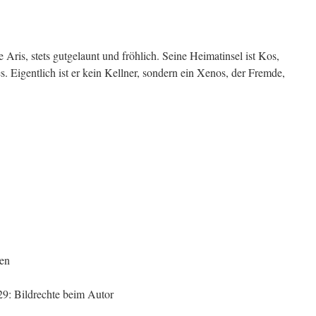
e Aris, stets gutgelaunt und fröhlich. Seine Heimatinsel ist Kos,
s. Eigentlich ist er kein Kellner, sondern ein Xenos, der Fremde,
len
: Bildrechte beim Autor