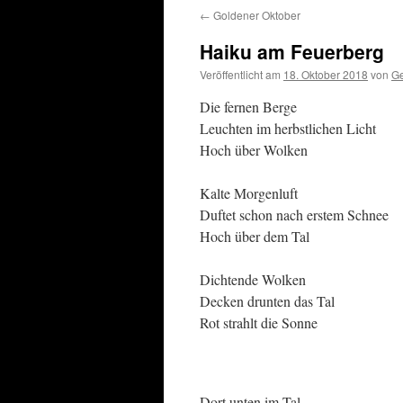
←
Goldener Oktober
Haiku am Feuerberg
Veröffentlicht am
18. Oktober 2018
von
Ge
Die fernen Berge
Leuchten im herbstlichen Licht
Hoch über Wolken
Kalte Morgenluft
Duftet schon nach erstem Schnee
Hoch über dem Tal
Dichtende Wolken
Decken drunten das Tal
Rot strahlt die Sonne
Dort unten im Tal