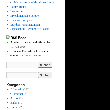
Bücher aus dem Myoshinan kaufen
Forum Haiku
Impressum
Myoshinan auf Youtube
Dana – Gegengabe
Ständige Veranstaltungen
Japanisch im Teeraum ー Glossar
Feed
Abschied von Gerhardt Staufenbiel
19. Juli 2026
Urasenke Daisosho – Frieden durch
eine Schale Tee
14. August 2025
Kategorien
Allgemein
(343)
Internet
(3)
Archiv
(2)
Bilder
(10)
Bücher
(29)