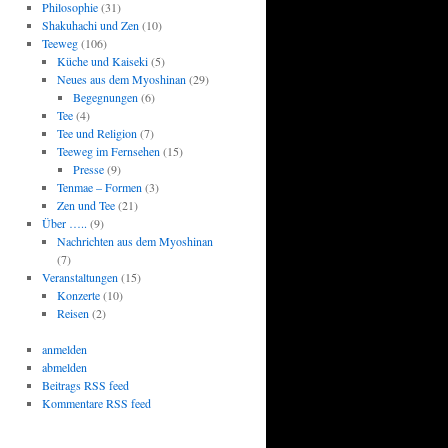
Philosophie
(31)
Shakuhachi und Zen
(10)
Teeweg
(106)
Küche und Kaiseki
(5)
Neues aus dem Myoshinan
(29)
Begegnungen
(6)
Tee
(4)
Tee und Religion
(7)
Teeweg im Fernsehen
(15)
Presse
(9)
Tenmae – Formen
(3)
Zen und Tee
(21)
Über …..
(9)
Nachrichten aus dem Myoshinan
(7)
Veranstaltungen
(15)
Konzerte
(10)
Reisen
(2)
anmelden
abmelden
Beitrags RSS feed
Kommentare RSS feed