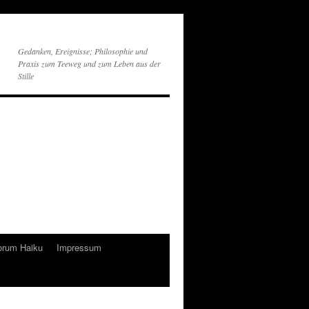
Gedanken, Ereignisse; Philosophie und
Praxis zum Teeweg und zum Leben aus der
Stille
orum Haiku
Impressum