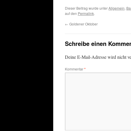
Dieser Beitrag wurde unter
Allgemein
,
Ba
auf den
Permalink
.
←
Goldener Oktober
Schreibe einen Kommen
Deine E-Mail-Adresse wird nicht ver
Kommentar
*