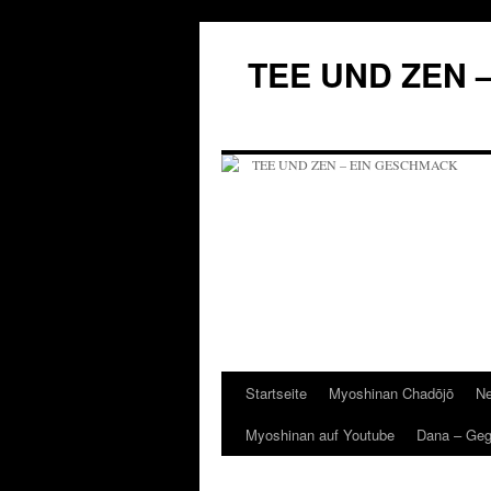
Zum
Inhalt
TEE UND ZEN 
springen
Startseite
Myoshinan Chadōjō
Ne
Myoshinan auf Youtube
Dana – Ge