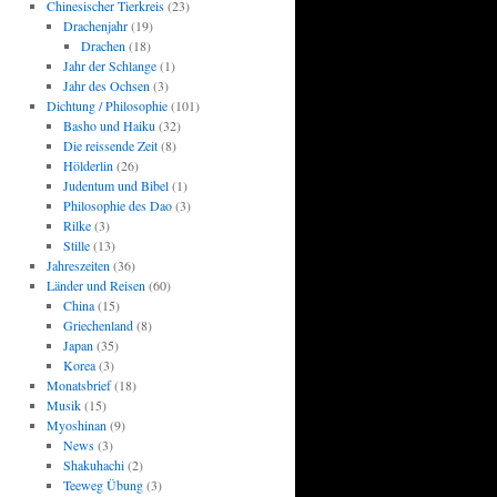
Chinesischer Tierkreis
(23)
Drachenjahr
(19)
Drachen
(18)
Jahr der Schlange
(1)
Jahr des Ochsen
(3)
Dichtung / Philosophie
(101)
Basho und Haiku
(32)
Die reissende Zeit
(8)
Hölderlin
(26)
Judentum und Bibel
(1)
Philosophie des Dao
(3)
Rilke
(3)
Stille
(13)
Jahreszeiten
(36)
Länder und Reisen
(60)
China
(15)
Griechenland
(8)
Japan
(35)
Korea
(3)
Monatsbrief
(18)
Musik
(15)
Myoshinan
(9)
News
(3)
Shakuhachi
(2)
Teeweg Übung
(3)