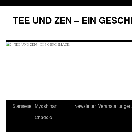
Zum
Inhalt
TEE UND ZEN – EIN GESC
springen
Startseite
Myoshinan
Newsletter
Veranstaltungen
Chadōjō