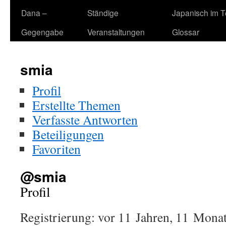
Dana –
Ständige
Japanisch im 
Gegengabe
Veranstaltungen
Glossar
smia
Profil
Erstellte Themen
Verfasste Antworten
Beteiligungen
Favoriten
@smia
Profil
Registrierung: vor 11 Jahren, 11 Mona