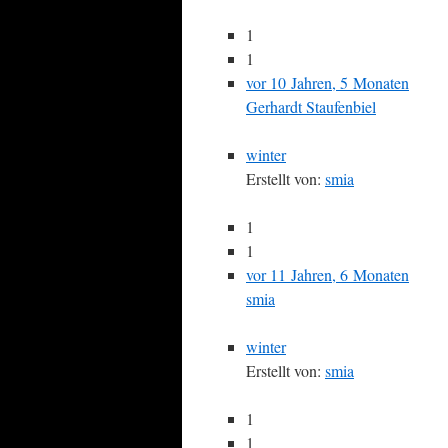
1
1
vor 10 Jahren, 5 Monaten
Gerhardt Staufenbiel
winter
Erstellt von:
smia
1
1
vor 11 Jahren, 6 Monaten
smia
winter
Erstellt von:
smia
1
1