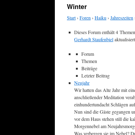
Winter
Start
›
Foren
›
Haiku
›
Jahreszeiten
Dieses Forum enthält 4 Themen
Gerhardt Staufenbiel
aktualisiert
Forum
Themen
Beiträge
Letzter Beitrag
Neujahr
Wir hatten das Alte Jahr mit ei
anschließender Meditation vera
einhundertundacht Schlägen au
Nun sind die Gäste gegangen u
vor dem Haus stehen still die 
Morgennebel am Neujahrsmorgen
Was verbergen sie im Nebel? D