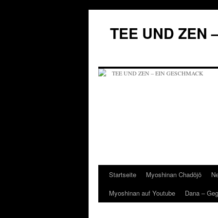
Zum
Inhalt
TEE UND ZEN 
springen
Startseite
Myoshinan Chadōjō
Ne
Myoshinan auf Youtube
Dana – Ge