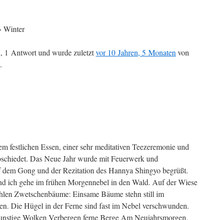
›
Winter
, 1 Antwort und wurde zuletzt
vor 10 Jahren, 5 Monaten
von
.
nem festlichen Essen, einer sehr meditativen Teezeremonie und
bschiedet. Das Neue Jahr wurde mit Feuerwerk und
f dem Gong und der Rezitation des Hannya Shingyo begrüßt.
nd ich gehe im frühen Morgennebel in den Wald. Auf der Wiese
kahlen Zwetschenbäume: Einsame Bäume stehn still im
. Die Hügel in der Ferne sind fast im Nebel verschwunden.
unstige Wolken Verbergen ferne Berge Am Neujahrsmorgen.