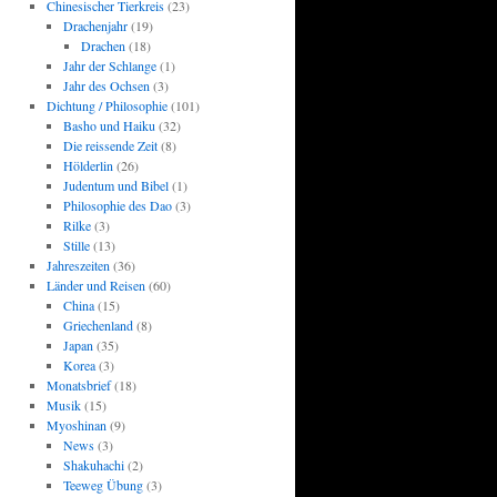
Chinesischer Tierkreis
(23)
Drachenjahr
(19)
Drachen
(18)
Jahr der Schlange
(1)
Jahr des Ochsen
(3)
Dichtung / Philosophie
(101)
Basho und Haiku
(32)
Die reissende Zeit
(8)
Hölderlin
(26)
Judentum und Bibel
(1)
Philosophie des Dao
(3)
Rilke
(3)
Stille
(13)
Jahreszeiten
(36)
Länder und Reisen
(60)
China
(15)
Griechenland
(8)
Japan
(35)
Korea
(3)
Monatsbrief
(18)
Musik
(15)
Myoshinan
(9)
News
(3)
Shakuhachi
(2)
Teeweg Übung
(3)