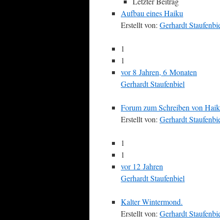
Letzter Beitrag
Aufbau eines Haiku
Erstellt von:
Gerhardt Staufenbi
1
1
vor 8 Jahren, 6 Monaten
Gerhardt Staufenbiel
Forum zum Schreiben von Hai
Erstellt von:
Gerhardt Staufenbi
1
1
vor 12 Jahren
Gerhardt Staufenbiel
Kalter Wintermond.
Erstellt von:
Gerhardt Staufenbi