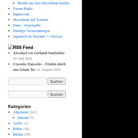
Bücher aus dem Myoshinan kaufen
Forum Haiku
Impressum
Myoshinan auf Youtube
Dana – Gegengabe
Ständige Veranstaltungen
Japanisch im Teeraum ー Glossar
Feed
Abschied von Gerhardt Staufenbiel
19. Juli 2026
Urasenke Daisosho – Frieden durch
eine Schale Tee
14. August 2025
Kategorien
Allgemein
(343)
Internet
(3)
Archiv
(2)
Bilder
(10)
Bücher
(29)