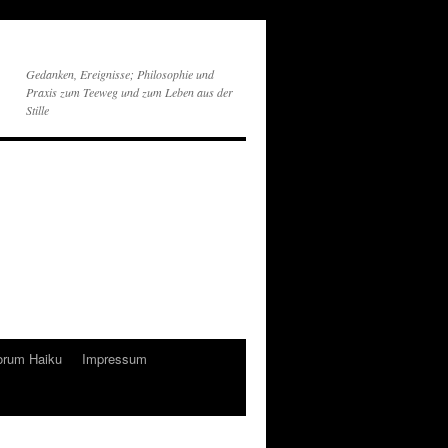
Gedanken, Ereignisse; Philosophie und
Praxis zum Teeweg und zum Leben aus der
Stille
orum Haiku
Impressum