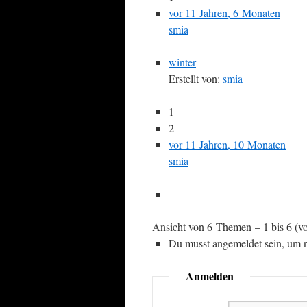
vor 11 Jahren, 6 Monaten
smia
winter
Erstellt von:
smia
1
2
vor 11 Jahren, 10 Monaten
smia
Ansicht von 6 Themen – 1 bis 6 (vo
Du musst angemeldet sein, um n
Anmelden