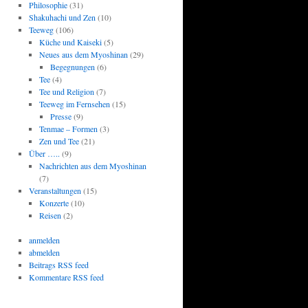
Philosophie
(31)
Shakuhachi und Zen
(10)
Teeweg
(106)
Küche und Kaiseki
(5)
Neues aus dem Myoshinan
(29)
Begegnungen
(6)
Tee
(4)
Tee und Religion
(7)
Teeweg im Fernsehen
(15)
Presse
(9)
Tenmae – Formen
(3)
Zen und Tee
(21)
Über …..
(9)
Nachrichten aus dem Myoshinan
(7)
Veranstaltungen
(15)
Konzerte
(10)
Reisen
(2)
anmelden
abmelden
Beitrags RSS feed
Kommentare RSS feed