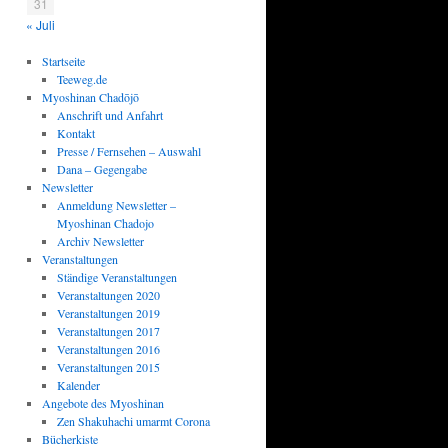
31
« Juli
Startseite
Teeweg.de
Myoshinan Chadōjō
Anschrift und Anfahrt
Kontakt
Presse / Fernsehen – Auswahl
Dana – Gegengabe
Newsletter
Anmeldung Newsletter –
Myoshinan Chadojo
Archiv Newsletter
Veranstaltungen
Ständige Veranstaltungen
Veranstaltungen 2020
Veranstaltungen 2019
Veranstaltungen 2017
Veranstaltungen 2016
Veranstaltungen 2015
Kalender
Angebote des Myoshinan
Zen Shakuhachi umarmt Corona
Bücherkiste