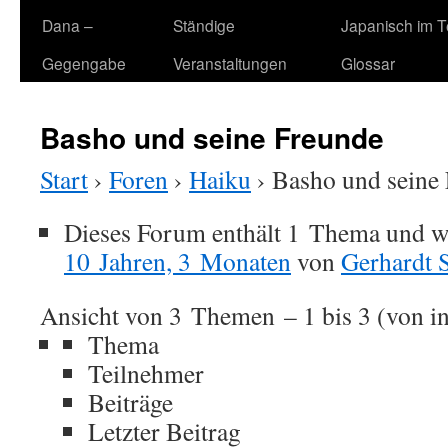
Dana –
Ständige
Japanisch im 
Gegengabe
Veranstaltungen
Glossar
Basho und seine Freunde
Start
›
Foren
›
Haiku
›
Basho und seine
Dieses Forum enthält 1 Thema und w
10 Jahren, 3 Monaten
von
Gerhardt S
Ansicht von 3 Themen – 1 bis 3 (von i
Thema
Teilnehmer
Beiträge
Letzter Beitrag