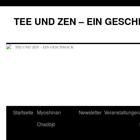
Zum
Inhalt
TEE UND ZEN – EIN GESC
springen
Startseite
Myoshinan
Newsletter
Veranstaltungen
Chadōjō