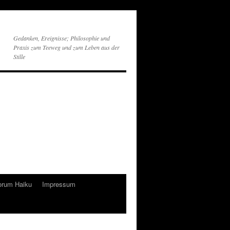
Gedanken, Ereignisse; Philosophie und
Praxis zum Teeweg und zum Leben aus der
Stille
orum Haiku
Impressum