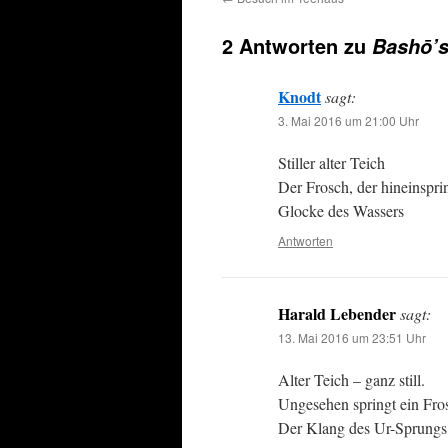
2 Antworten zu
Bashō’s
Knodt
sagt:
3. Mai 2016 um 21:00 Uhr
Stiller alter Teich
Der Frosch, der hineinspri
Glocke des Wassers
Antworten
Harald Lebender
sagt:
13. Mai 2016 um 23:51 Uhr
Alter Teich – ganz still.
Ungesehen springt ein Fr
Der Klang des Ur-Sprungs