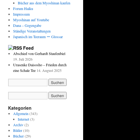
Bücher aus dem Myoshinan kaufen
Forum Haiku
Impressum
Myoshinan auf Youtube
Dana – Gegengabe
Ständige Veranstaltungen
Japanisch im Teeraum ー Glossar
Feed
Abschied von Gerhardt Staufenbiel
19. Juli 2026
Urasenke Daisosho – Frieden durch
eine Schale Tee
14. August 2025
Kategorien
Allgemein
(343)
Internet
(3)
Archiv
(2)
Bilder
(10)
Bücher
(29)