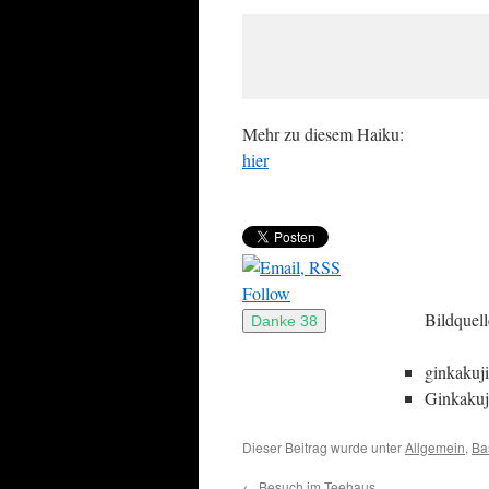
Mehr zu diesem Haiku:
hier
Follow
Bildquel
ginkakuji
Ginkakuj
Dieser Beitrag wurde unter
Allgemein
,
Ba
←
Besuch im Teehaus