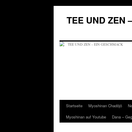
Zum
Inhalt
TEE UND ZEN 
springen
Startseite
Myoshinan Chadōjō
Ne
Myoshinan auf Youtube
Dana – Ge