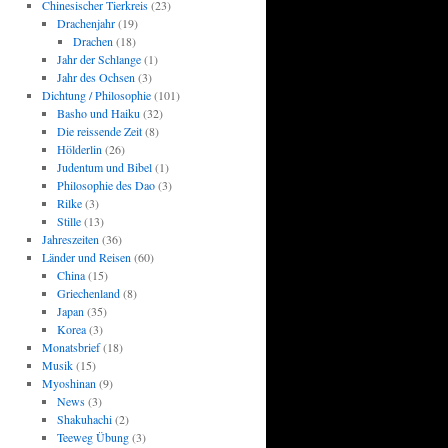
Chinesischer Tierkreis
(23)
Drachenjahr
(19)
Drachen
(18)
Jahr der Schlange
(1)
Jahr des Ochsen
(3)
Dichtung / Philosophie
(101)
Basho und Haiku
(32)
Die reissende Zeit
(8)
Hölderlin
(26)
Judentum und Bibel
(1)
Philosophie des Dao
(3)
Rilke
(3)
Stille
(13)
Jahreszeiten
(36)
Länder und Reisen
(60)
China
(15)
Griechenland
(8)
Japan
(35)
Korea
(3)
Monatsbrief
(18)
Musik
(15)
Myoshinan
(9)
News
(3)
Shakuhachi
(2)
Teeweg Übung
(3)