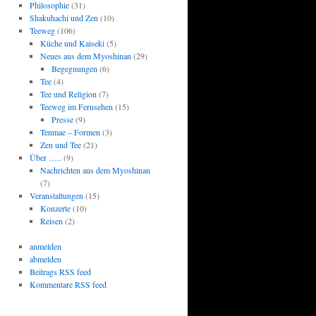
Philosophie
(31)
Shakuhachi und Zen
(10)
Teeweg
(106)
Küche und Kaiseki
(5)
Neues aus dem Myoshinan
(29)
Begegnungen
(6)
Tee
(4)
Tee und Religion
(7)
Teeweg im Fernsehen
(15)
Presse
(9)
Tenmae – Formen
(3)
Zen und Tee
(21)
Über …..
(9)
Nachrichten aus dem Myoshinan
(7)
Veranstaltungen
(15)
Konzerte
(10)
Reisen
(2)
anmelden
abmelden
Beitrags RSS feed
Kommentare RSS feed