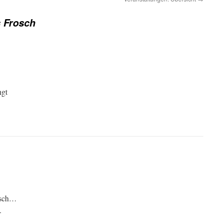
 Frosch
ngt
osch…
.