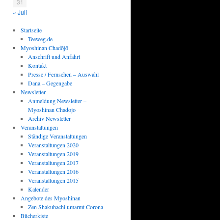
31
« Juli
Startseite
Teeweg.de
Myoshinan Chadōjō
Anschrift und Anfahrt
Kontakt
Presse / Fernsehen – Auswahl
Dana – Gegengabe
Newsletter
Anmeldung Newsletter –
Myoshinan Chadojo
Archiv Newsletter
Veranstaltungen
Ständige Veranstaltungen
Veranstaltungen 2020
Veranstaltungen 2019
Veranstaltungen 2017
Veranstaltungen 2016
Veranstaltungen 2015
Kalender
Angebote des Myoshinan
Zen Shakuhachi umarmt Corona
Bücherkiste