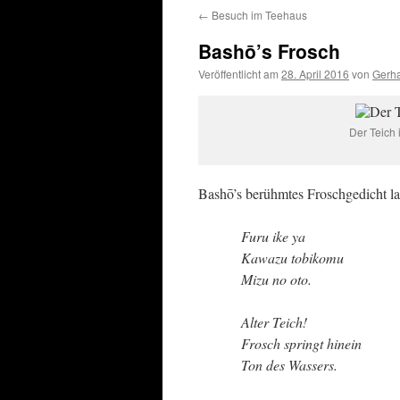
←
Besuch im Teehaus
Bashō’s Frosch
Veröffentlicht am
28. April 2016
von
Gerha
Der Teich 
Bashō’s berühmtes Froschgedicht la
Furu ike ya
Kawazu tobikomu
Mizu no oto.
Alter Teich!
Frosch springt hinein
Ton des Wassers.