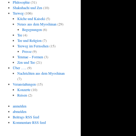
Philosophie
(31)
Shakuhachi und Zen
(10)
Teeweg
(106)
Küche und Kaiseki
(5)
Neues aus dem Myoshinan
(29)
Begegnungen
(6)
Tee
(4)
Tee und Religion
(7)
Teeweg im Fernsehen
(15)
Presse
(9)
Tenmae – Formen
(3)
Zen und Tee
(21)
Über …..
(9)
Nachrichten aus dem Myoshinan
(7)
Veranstaltungen
(15)
Konzerte
(10)
Reisen
(2)
anmelden
abmelden
Beitrags RSS feed
Kommentare RSS feed