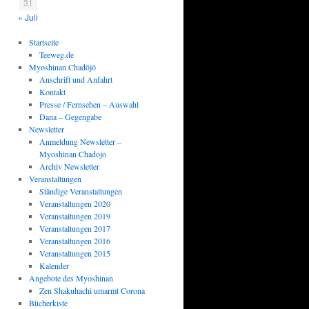
31
« Juli
Startseite
Teeweg.de
Myoshinan Chadōjō
Anschrift und Anfahrt
Kontakt
Presse / Fernsehen – Auswahl
Dana – Gegengabe
Newsletter
Anmeldung Newsletter –
Myoshinan Chadojo
Archiv Newsletter
Veranstaltungen
Ständige Veranstaltungen
Veranstaltungen 2020
Veranstaltungen 2019
Veranstaltungen 2017
Veranstaltungen 2016
Veranstaltungen 2015
Kalender
Angebote des Myoshinan
Zen Shakuhachi umarmt Corona
Bücherkiste