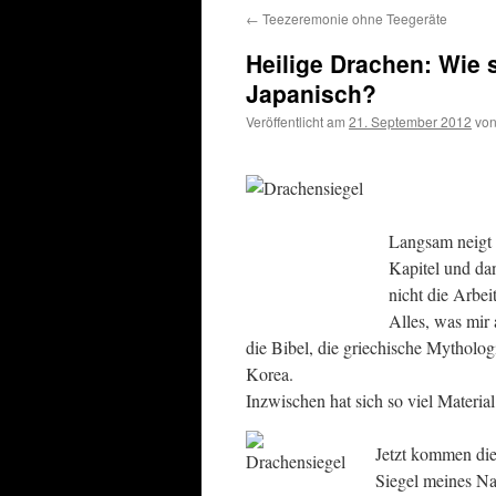
←
Teezeremonie ohne Teegeräte
Heilige Drachen: Wie
Japanisch?
Veröffentlicht am
21. September 2012
vo
Langsam neigt 
Kapitel und dan
nicht die Arbei
Alles, was mir
die Bibel, die griechische Mytholo
Korea.
Inzwischen hat sich so viel Materia
Jetzt kommen die
Siegel meines Na