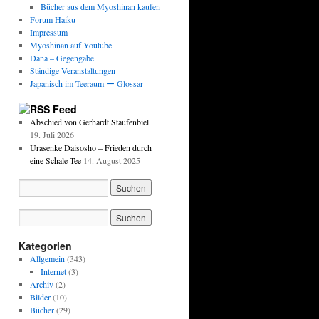
Bücher aus dem Myoshinan kaufen
Forum Haiku
Impressum
Myoshinan auf Youtube
Dana – Gegengabe
Ständige Veranstaltungen
Japanisch im Teeraum ー Glossar
Feed
Abschied von Gerhardt Staufenbiel
19. Juli 2026
Urasenke Daisosho – Frieden durch
eine Schale Tee
14. August 2025
Kategorien
Allgemein
(343)
Internet
(3)
Archiv
(2)
Bilder
(10)
Bücher
(29)