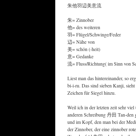
朱他羽辺美意流
朱= Zinnober
他= des weiteren
羽= Flügel/Schwinge/Feder
辺= Nähe von
美= schön (-heit)
意= Gedanke
流= Fluss/Richtung( im Sinn von Sc
Liest man das hintereinander, so erg
bi-i-ru. Das sind sieben Kanji, sie
Zeichen für Siegel hinzu.
Weil ich in der letzten zeit sehr vi
anderen Schreibung 丹田 Tan-den ges
und im Kopf, den man bei der Medit
der Zinnober, der eine zinnober ro