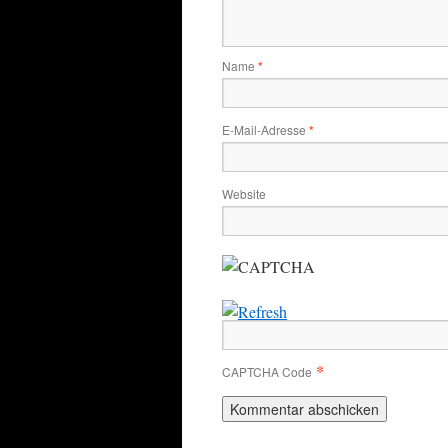
Name
*
E-Mail-Adresse
*
Website
*
CAPTCHA Code