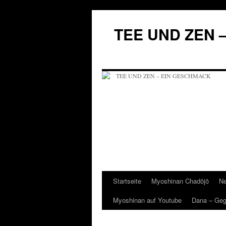
Zum
Inhalt
TEE UND ZEN 
springen
Startseite
Myoshinan Chadōjō
Ne
Myoshinan auf Youtube
Dana – Ge