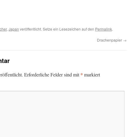
cher
,
Japan
veröffentlicht. Setze ein Lesezeichen auf den
Permalink
.
Drachenpapier
→
tar
*
öffentlicht.
Erforderliche Felder sind mit
markiert