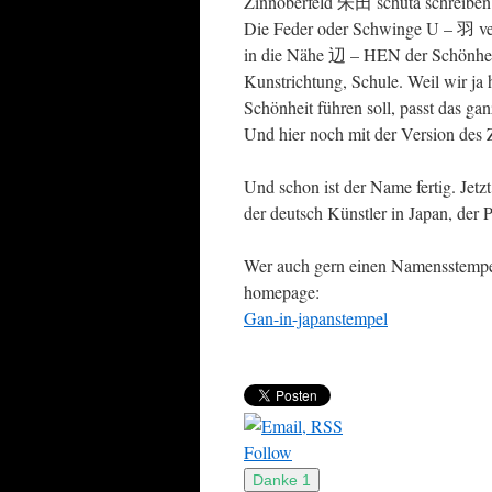
Zinnoberfeld 朱田 schuta schreiben
Die Feder oder Schwinge U – 羽 verl
in die Nähe 辺 – HEN der Schönheit
Kunstrichtung, Schule. Weil wir ja 
Schönheit führen soll, passt das gan
Und hier noch mit der Version des 
Und schon ist der Name fertig. Jetz
der deutsch Künstler in Japan, der P
Wer auch gern einen Namensstempel
homepage:
Gan-in-japanstempel
Follow