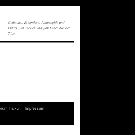
Gedanken, Ereignisse; Philosophie und
Praxis zum Teeweg und zum Leben aus der
Stille
orum Haiku
Impressum