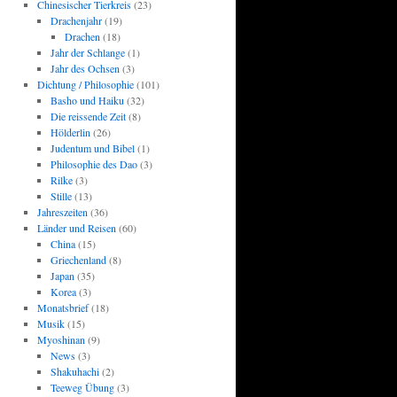
Chinesischer Tierkreis
(23)
Drachenjahr
(19)
Drachen
(18)
Jahr der Schlange
(1)
Jahr des Ochsen
(3)
Dichtung / Philosophie
(101)
Basho und Haiku
(32)
Die reissende Zeit
(8)
Hölderlin
(26)
Judentum und Bibel
(1)
Philosophie des Dao
(3)
Rilke
(3)
Stille
(13)
Jahreszeiten
(36)
Länder und Reisen
(60)
China
(15)
Griechenland
(8)
Japan
(35)
Korea
(3)
Monatsbrief
(18)
Musik
(15)
Myoshinan
(9)
News
(3)
Shakuhachi
(2)
Teeweg Übung
(3)