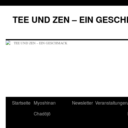
Zum
Inhalt
TEE UND ZEN – EIN GESC
springen
Startseite
Myoshinan
Newsletter
Veranstaltungen
Chadōjō