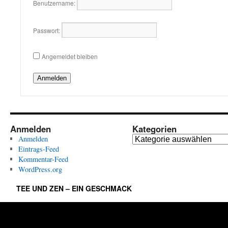
Benutzername:
Passwort:
Angemeldet bleiben
Anmelden
Anmelden
Kategorien
Anmelden
K
Eintrags-Feed
a
Kommentar-Feed
t
WordPress.org
e
g
TEE UND ZEN – EIN GESCHMACK
o
r
i
e