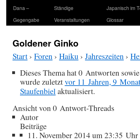
Dana –
Ständige
Japanisch im 
Gegengabe
Veranstaltungen
Glossar
Goldener Ginko
Start
›
Foren
›
Haiku
›
Jahreszeiten
›
He
Dieses Thema hat 0 Antworten sowie
wurde zuletzt
vor 11 Jahren, 9 Mona
Staufenbiel
aktualisiert.
Ansicht von 0 Antwort-Threads
Autor
Beiträge
11. November 2014 um 23:35 Uhr