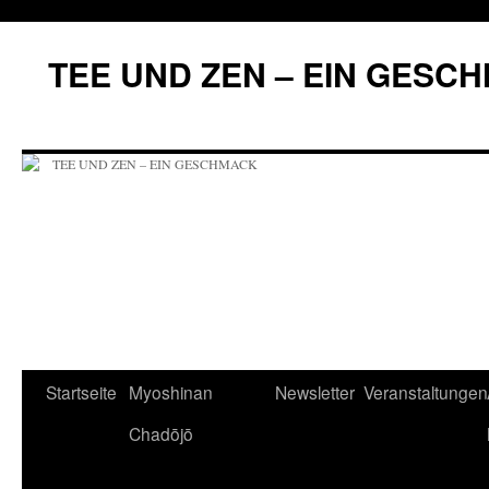
Zum
Inhalt
TEE UND ZEN – EIN GESC
springen
Startseite
Myoshinan
Newsletter
Veranstaltungen
Chadōjō