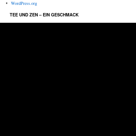
WordPress.org
e
g
TEE UND ZEN – EIN GESCHMACK
o
r
i
e
n