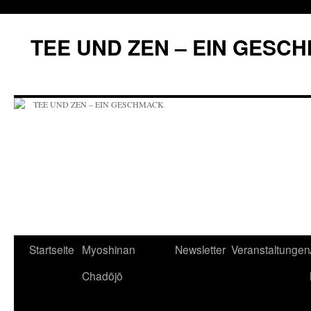
Zum
Inhalt
TEE UND ZEN – EIN GESC
springen
Startseite
Myoshinan
Newsletter
Veranstaltungen
Chadōjō