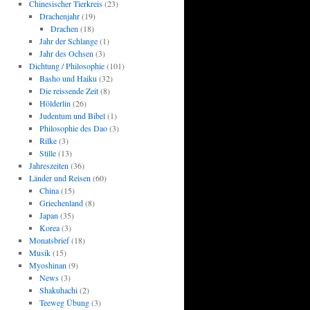
Chinesischer Tierkreis
(23)
Drachenjahr
(19)
Drachen
(18)
Jahr der Schlange
(1)
Jahr des Ochsen
(3)
Dichtung / Philosophie
(101)
Basho und Haiku
(32)
Die reissende Zeit
(8)
Hölderlin
(26)
Judentum und Bibel
(1)
Philosophie des Dao
(3)
Rilke
(3)
Stille
(13)
Jahreszeiten
(36)
Länder und Reisen
(60)
China
(15)
Griechenland
(8)
Japan
(35)
Korea
(3)
Monatsbrief
(18)
Musik
(15)
Myoshinan
(9)
News
(3)
Shakuhachi
(2)
Teeweg Übung
(3)