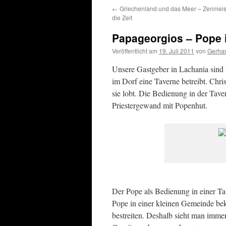
←
Griechenland und das Meer – Zenmeis
die Zeit
Papageorgios – Pope 
Veröffentlicht am
19. Juli 2011
von
Gerhar
Unsere Gastgeber in Lachania sind P
im Dorf eine Taverne betreibt. Chri
sie lobt. Die Bedienung in der Tave
Priestergewand mit Popenhut.
Der Pope als Bedienung in einer Ta
Pope in einer kleinen Gemeinde be
bestreiten. Deshalb sieht man imme