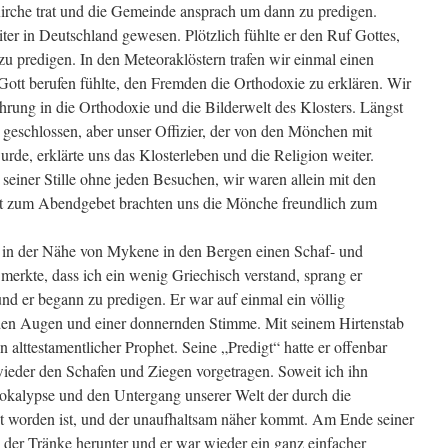
 Kirche trat und die Gemeinde ansprach um dann zu predigen.
ter in Deutschland gewesen. Plötzlich fühlte er den Ruf Gottes,
 zu predigen. In den Meteoraklöstern trafen wir einmal einen
n Gott berufen fühlte, den Fremden die Orthodoxie zu erklären. Wir
rung in die Orthodoxie und die Bilderwelt des Klosters. Längst
 geschlossen, aber unser Offizier, der von den Mönchen mit
de, erklärte uns das Klosterleben und die Religion weiter.
n seiner Stille ohne jeden Besuchen, wir waren allein mit den
st zum Abendgebet brachten uns die Mönche freundlich zum
l in der Nähe von Mykene in den Bergen einen Schaf- und
 merkte, dass ich ein wenig Griechisch verstand, sprang er
und er begann zu predigen. Er war auf einmal ein völlig
den Augen und einer donnernden Stimme. Mit seinem Hirtenstab
 alttestamentlicher Prophet. Seine „Predigt“ hatte er offenbar
wieder den Schafen und Ziegen vorgetragen. Soweit ich ihn
pokalypse und den Untergang unserer Welt der durch die
et worden ist, und der unaufhaltsam näher kommt. Am Ende seiner
n der Tränke herunter und er war wieder ein ganz einfacher