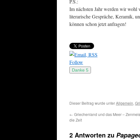
P.S.:
Im nächsten Jahr werden wir wohl w
literarische Gespräche, Keramik, un
können schon jetzt anfragen!
Follow
Dieser Beitrag wurde unter
Allgemein
,
Gr
←
Griechenland und das Meer – Zenmeis
die Zeit
2 Antworten zu
Papageo