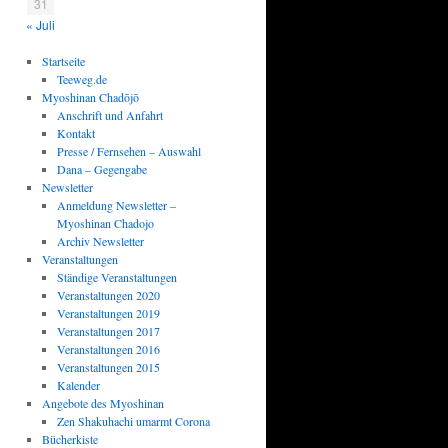
31
« Juli
Startseite
Teeweg.de
Myoshinan Chadōjō
Anschrift und Anfahrt
Kontakt
Presse / Fernsehen – Auswahl
Dana – Gegengabe
Newsletter
Anmeldung Newsletter –
Myoshinan Chadojo
Archiv Newsletter
Veranstaltungen
Ständige Veranstaltungen
Veranstaltungen 2020
Veranstaltungen 2019
Veranstaltungen 2017
Veranstaltungen 2016
Veranstaltungen 2015
Kalender
Angebote des Myoshinan
Zen Shakuhachi umarmt Corona
Bücherkiste