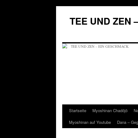
Zum
Inhalt
TEE UND ZEN 
springen
Startseite
Myoshinan Chadōjō
Ne
Myoshinan auf Youtube
Dana – Ge