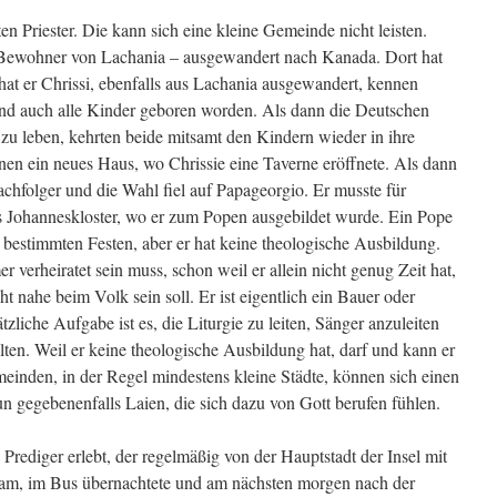
en Priester. Die kann sich eine kleine Gemeinde nicht leisten.
n Bewohner von Lachania – ausgewandert nach Kanada. Dort hat
a hat er Chrissi, ebenfalls aus Lachania ausgewandert, kennen
sind auch alle Kinder geboren worden. Als dann die Deutschen
u leben, kehrten beide mitsamt den Kindern wieder in ihre
nen ein neues Haus, wo Chrissie eine Taverne eröffnete. Als dann
chfolger und die Wahl fiel auf Papageorgio. Er musste für
 Johanneskloster, wo er zum Popen ausgebildet wurde. Ein Pope
 bestimmten Festen, aber er hat keine theologische Ausbildung.
er verheiratet sein muss, schon weil er allein nicht genug Zeit hat,
t nahe beim Volk sein soll. Er ist eigentlich ein Bauer oder
tzliche Aufgabe ist es, die Liturgie zu leiten, Sänger anzuleiten
alten. Weil er keine theologische Ausbildung hat, darf und kann er
einden, in der Regel mindestens kleine Städte, können sich einen
tun gegebenenfalls Laien, die sich dazu von Gott berufen fühlen.
Prediger erlebt, der regelmäßig von der Hauptstadt der Insel mit
m, im Bus übernachtete und am nächsten morgen nach der