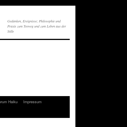
Gedanken, Ereignisse; Philosophie und
Praxis zum Teeweg und zum Leben aus der
Stille
orum Haiku
Impressum