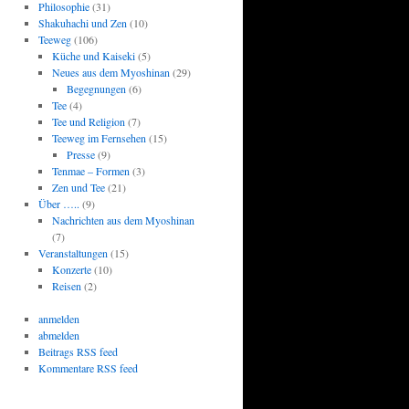
Philosophie
(31)
Shakuhachi und Zen
(10)
Teeweg
(106)
Küche und Kaiseki
(5)
Neues aus dem Myoshinan
(29)
Begegnungen
(6)
Tee
(4)
Tee und Religion
(7)
Teeweg im Fernsehen
(15)
Presse
(9)
Tenmae – Formen
(3)
Zen und Tee
(21)
Über …..
(9)
Nachrichten aus dem Myoshinan
(7)
Veranstaltungen
(15)
Konzerte
(10)
Reisen
(2)
anmelden
abmelden
Beitrags RSS feed
Kommentare RSS feed