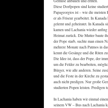
Gemüse anbauen und ernten.
Diese Dorfpopen sind keine studiert
Papageorgios ist – wie die meiste
er als Friseur gearbeitet. In Kanad
gelernt und geheiratet. In Kanada 
kamen und Lachania wieder anfing z
Heimat zurück. Die Mutter baute ih
der Pope starb, suchte man einen Na
mehrere Monate nach Patmos in das
kennt die Gesänge und die Riten zu
Die Idee ist, dass der Pope, der imm
um die Felder zu bearbeiten, möglich
Bürger, wie alle anderen. Seine zusä
und die Feste in der Kirche zu gest
auch nicht predigen. Nur große Gem
studierten Popen leisten. Predigen 
In Lachania haben wir einmal einen 
seinem VW – Bus nach Lachania ka