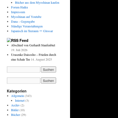
Bücher aus dem Myoshinan kaufen
Forum Haiku
Impressum
Myoshinan auf Youtube
Dana – Gegengabe
Ständige Veranstaltungen
Japanisch im Teeraum ー Glossar
Feed
Abschied von Gerhardt Staufenbiel
19. Juli 2026
Urasenke Daisosho – Frieden durch
eine Schale Tee
14. August 2025
Kategorien
Allgemein
(343)
Internet
(3)
Archiv
(2)
Bilder
(10)
Bücher
(29)