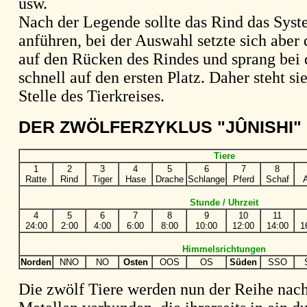
usw.
Nach der Legende sollte das Rind das Syste
anführen, bei der Auswahl setzte sich aber 
auf den Rücken des Rindes und sprang bei
schnell auf den ersten Platz. Daher steht si
Stelle des Tierkreises.
DER ZWÖLFERZYKLUS "JÛNISHI"
Tiere
1
2
3
4
5
6
7
8
Ratte
Rind
Tiger
Hase
Drache
Schlange
Pferd
Schaf
A
Stunde / Uhrzeit
4
5
6
7
8
9
10
11
24:00
2:00
4:00
6:00
8:00
10:00
12:00
14:00
1
Himmelsrichtungen
Norden
NNO
NO
Osten
OOS
OS
Süden
SSO
Die zwölf Tiere werden nun der Reihe nach