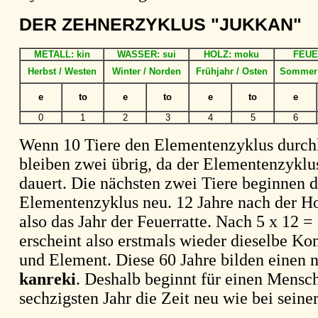
DER ZEHNERZYKLUS "JUKKAN"
METALL: kin
WASSER: sui
HOLZ: moku
FEUE
Herbst / Westen
Winter / Norden
Frühjahr / Osten
Sommer 
e
to
e
to
e
to
e
0
1
2
3
4
5
6
Wenn 10 Tiere den Elementenzyklus durch
bleiben zwei übrig, da der Elementenzyklus
dauert. Die nächsten zwei Tiere beginnen 
Elementenzyklus neu. 12 Jahre nach der Hol
also das Jahr der Feuerratte. Nach 5 x 12 =
erscheint also erstmals wieder dieselbe Ko
und Element. Diese 60 Jahre bilden einen 
kanreki
. Deshalb beginnt für einen Mens
sechzigsten Jahr die Zeit neu wie bei seine