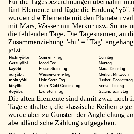
Für die Tagesbezeichnungen übernahm ma
fünf Elemente und fügte die Endung "yô", 
wurden die Elemente mit den Planeten ver
mit Mars, Wasser mit Merkur usw. Sonne 
die fehlenden Tage. Die Tagesnamen, an die
Zusammenziehung "-bi" = "Tag" angehängt
jetzt:
Nichi-yô-bi
Sonnen - Tag
Sonntag
Getsuyôbi
Mond-Tag
Montag
kayôbi
:
Feuer-Stern-Tag
Mars: Dienstag
suiyôbi
:
Wasser-Stern-Tag
Merkur: Mittwoch
mokuyôbi
:
Holz-Stern-Tag
Jupiter: Donnerstag
kinyôbi
:
Metall/Gold-Gestirn-Tag
Venus: Freitag
doyôbi
:
Erd-Stern-Tag
Saturn: Samstag
Die alten Elemente sind damit zwar noch 
Tage enthalten, die klassische Reihenfolge
wurde aber zu Gunsten der Angleichung an
abendländische Zählung aufgegeben.