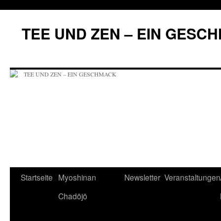
Zum
Inhalt
TEE UND ZEN – EIN GESC
springen
Startseite
Myoshinan
Newsletter
Veranstaltungen
Chadōjō